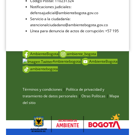
Código Postal: 110231324
Notificaciones judiciales:
defensajudicial@ambientebogota.gov.co
Servicio a la ciudadanía:
atencionalciudadano@ambientebogota.gov.co
Línea para denuncia de actos de corrupción: +57 195
AmbienteBogota
ambiente_bogota
Ambientebogota
AmbienteBogota
ambientebogota
Términos y condiciones
|
Política de privacidad y
tratamiento de datos personales
|
Otras Políticas
|
Mapa
del sitio