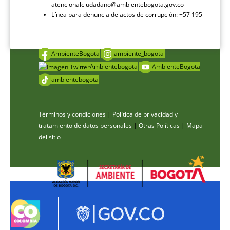
atencionalciudadano@ambientebogota.gov.co
Línea para denuncia de actos de corrupción: +57 195
AmbienteBogota
ambiente_bogota
Ambientebogota
AmbienteBogota
ambientebogota
Términos y condiciones
|
Política de privacidad y
tratamiento de datos personales
|
Otras Políticas
|
Mapa
del sitio