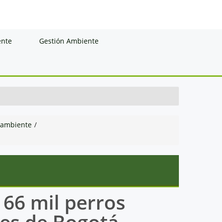
ente
Gestión Ambiente
 ambiente
/
66 mil perros
les de Bogotá