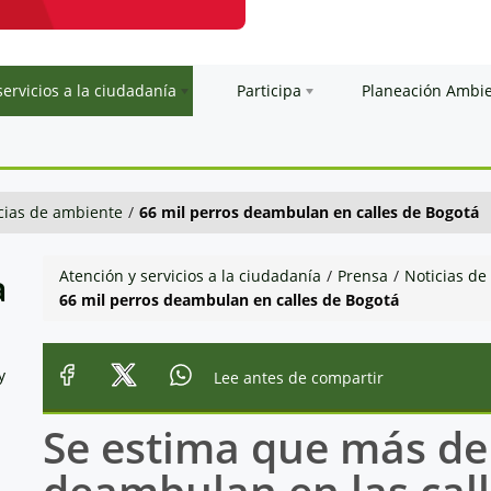
servicios a la ciudadanía
Participa
Planeación Ambi
cias de ambiente
/
66 mil perros deambulan en calles de Bogotá
a
Atención y servicios a la ciudadanía
/
Prensa
/
Noticias de
66 mil perros deambulan en calles de Bogotá
y
Lee antes de compartir
Se estima que más de 
deambulan en las cal