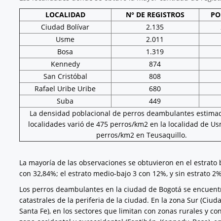
LOCALIDAD
N° DE REGISTROS
PO
Ciudad Bolívar
2.135
Usme
2.011
Bosa
1.319
Kennedy
874
San Cristóbal
808
Rafael Uribe Uribe
680
Suba
449
La densidad poblacional de perros deambulantes estimad
localidades varió de 475 perros/km2 en la localidad de Us
perros/km2 en Teusaquillo.
La mayoría de las observaciones se obtuvieron en el estrato b
con 32,84%; el estrato medio-bajo 3 con 12%, y sin estrato 2
Los perros deambulantes en la ciudad de Bogotá se encuent
catastrales de la periferia de la ciudad. En la zona Sur (Ciud
Santa Fe), en los sectores que limitan con zonas rurales y co