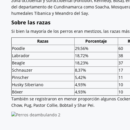
zona occidental y suroccidental (Fontibón, Kennedy, Bosa), e
del departamento de Cundinamarca como Soacha, Mosquera y 
humedales Tibanica y Meandro del Say.
Sobre las razas
Si bien la mayoría de los perros eran mestizos, las razas má
Razas
Porcentaje
R
Poodle
29,56%
60
Labrador
18,72%
38
Beagle
18,23%
37
Schnauzer
8,37%
17
Pinscher
5,42%
11
Husky Siberiano
4,93%
10
Bóxer
4,93%
10
También se registraron en menor proporción algunos Cocker 
Chow, Pug, Pastor Collie, Bobtail y Shar Pei.