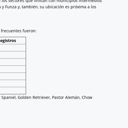
n los sectores que limitan con municipios intermedios
Funza y, también, su ubicación es próxima a los
s frecuentes fueron:
egistros
Spaniel, Golden Retriever, Pastor Alemán, Chow