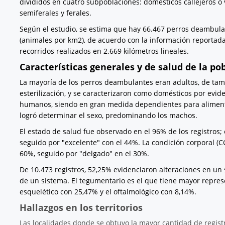
divididos en cuatro subpoblaciones: domésticos callejeros 
semiferales y ferales.
Según el estudio, se estima que hay 66.467 perros deambula
(animales por km2), de acuerdo con la información reportada 
recorridos realizados en 2.669 kilómetros lineales.
Características generales y de salud de la po
La mayoría de los perros deambulantes eran adultos, de tama
esterilización, y se caracterizaron como domésticos por evide
humanos, siendo en gran medida dependientes para alimentars
logró determinar el sexo, predominando los machos.
El estado de salud fue observado en el 96% de los registros; 
seguido por "excelente" con el 44%. La condición corporal (CC
60%, seguido por "delgado" en el 30%.
De 10.473 registros, 52,25% evidenciaron alteraciones en un
de un sistema. El tegumentario es el que tiene mayor repres
esquelético con 25,47% y el oftalmológico con 8,14%.
Hallazgos en los territorios
Las localidades donde se obtuvo la mayor cantidad de regist