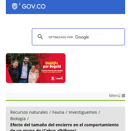
Menú
Recursos naturales
/
Fauna
/
Investiguemos
/
Biología
/
Efecto del tamaño del encierro en el comportamiento
de un grupo de (Cebus albifrons)