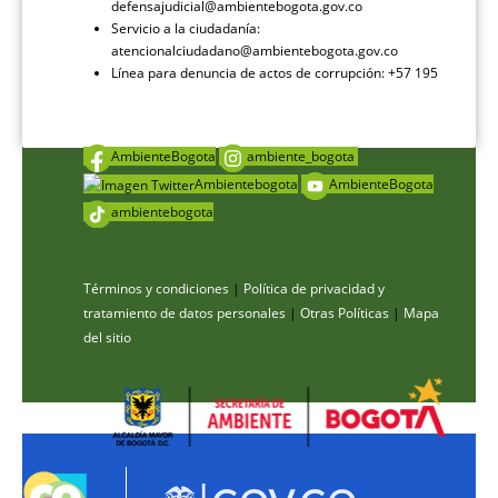
defensajudicial@ambientebogota.gov.co
Servicio a la ciudadanía:
atencionalciudadano@ambientebogota.gov.co
Línea para denuncia de actos de corrupción: +57 195
AmbienteBogota
ambiente_bogota
Ambientebogota
AmbienteBogota
ambientebogota
Términos y condiciones
|
Política de privacidad y
tratamiento de datos personales
|
Otras Políticas
|
Mapa
del sitio