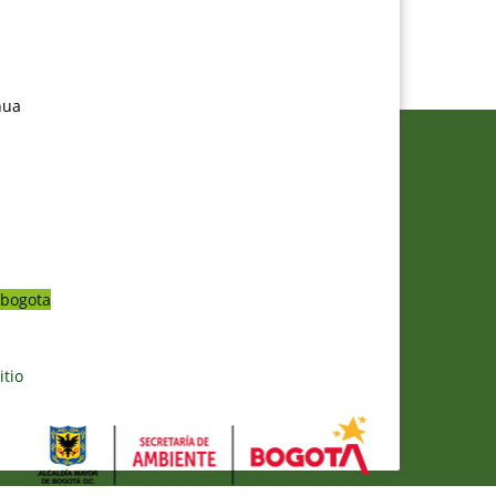
nua
bogota
itio