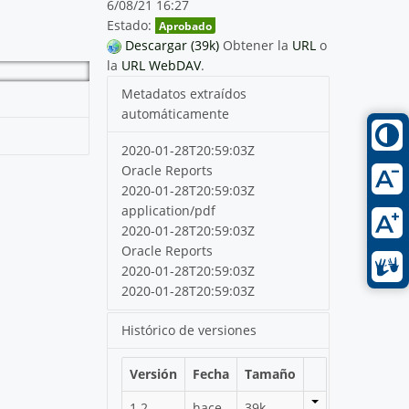
6/08/21 16:27
Estado:
Aprobado
Descargar (39k)
Obtener la
URL
o
la
URL WebDAV
.
Metadatos extraídos
automáticamente
2020-01-28T20:59:03Z
Oracle Reports
2020-01-28T20:59:03Z
application/pdf
2020-01-28T20:59:03Z
Oracle Reports
2020-01-28T20:59:03Z
2020-01-28T20:59:03Z
Histórico de versiones
Versión
Fecha
Tamaño
1.2
hace
39k