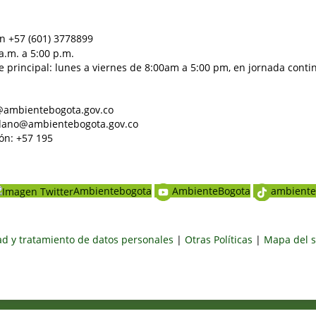
n +57 (601) 3778899
a.m. a 5:00 p.m.
e principal: lunes a viernes de 8:00am a 5:00 pm, en jornada conti
al@ambientebogota.gov.co
dadano@ambientebogota.gov.co
ón: +57 195
Ambientebogota
AmbienteBogota
ambiente
dad y tratamiento de datos personales
|
Otras Políticas
|
Mapa del s