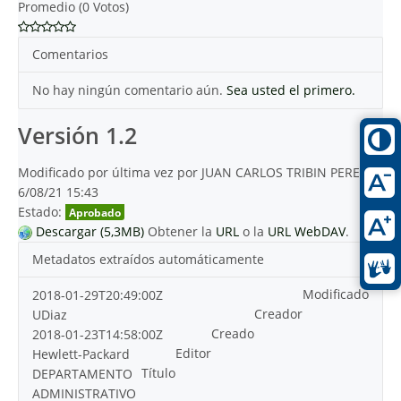
Promedio (0 Votos)
Comentarios
No hay ningún comentario aún.
Sea usted el primero.
Versión 1.2
Modificado por última vez por JUAN CARLOS TRIBIN PEREA
6/08/21 15:43
Estado:
Aprobado
Descargar (5,3MB)
Obtener la
URL
o la
URL WebDAV
.
Metadatos extraídos automáticamente
Modificado
2018-01-29T20:49:00Z
Creador
UDiaz
Creado
2018-01-23T14:58:00Z
Editor
Hewlett-Packard
Título
DEPARTAMENTO
ADMINISTRATIVO