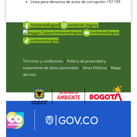
Línea para denuncia de actos de corrupción: +57 195
AmbienteBogota
ambiente_bogota
Ambientebogota
AmbienteBogota
ambientebogota
Términos y condiciones
|
Política de privacidad y
tratamiento de datos personales
|
Otras Políticas
|
Mapa
del sitio