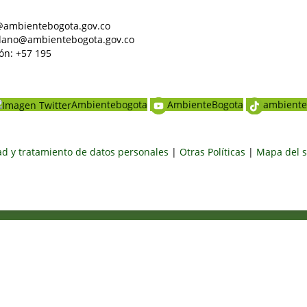
al@ambientebogota.gov.co
dadano@ambientebogota.gov.co
ón: +57 195
Ambientebogota
AmbienteBogota
ambiente
dad y tratamiento de datos personales
|
Otras Políticas
|
Mapa del s