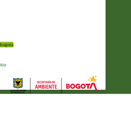
bogota
itio