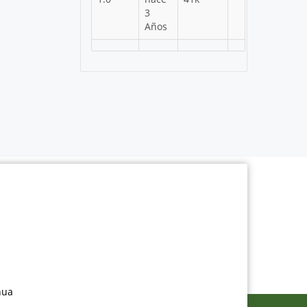
3
Años
nua