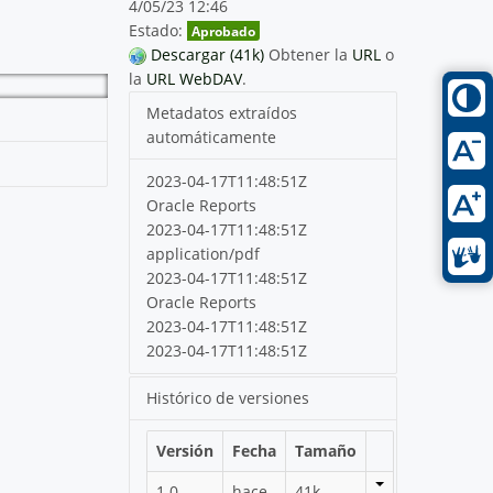
4/05/23 12:46
Estado:
Aprobado
Descargar (41k)
Obtener la
URL
o
la
URL WebDAV
.
Metadatos extraídos
automáticamente
2023-04-17T11:48:51Z
Oracle Reports
2023-04-17T11:48:51Z
application/pdf
2023-04-17T11:48:51Z
Oracle Reports
2023-04-17T11:48:51Z
2023-04-17T11:48:51Z
Histórico de versiones
Versión
Fecha
Tamaño
1.0
hace
41k