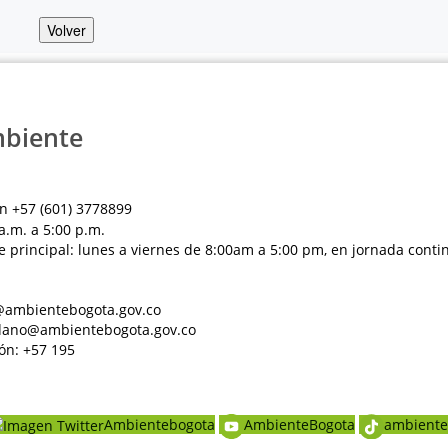
Volver
mbiente
n +57 (601) 3778899
a.m. a 5:00 p.m.
e principal: lunes a viernes de 8:00am a 5:00 pm, en jornada conti
al@ambientebogota.gov.co
dadano@ambientebogota.gov.co
ón: +57 195
Ambientebogota
AmbienteBogota
ambiente