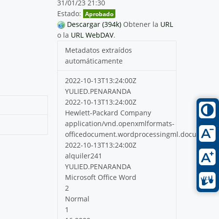
31/01/23 21:30
Estado:
Aprobado
Descargar (394k)
Obtener la
URL
o la
URL WebDAV
.
Metadatos extraídos
automáticamente
2022-10-13T13:24:00Z
YULIED.PENARANDA
2022-10-13T13:24:00Z
Hewlett-Packard Company
application/vnd.openxmlformats-
officedocument.wordprocessingml.document
2022-10-13T13:24:00Z
alquiler241
YULIED.PENARANDA
Microsoft Office Word
2
Normal
1