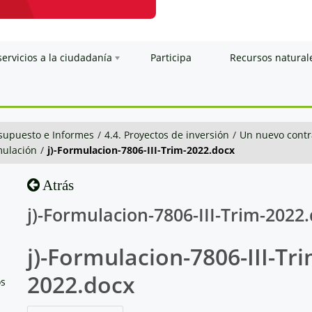
servicios a la ciudadanía
Participa
Recursos natural
esupuesto e Informes
/
4.4. Proyectos de inversión
/
Un nuevo contra
mulación
/
j)-Formulacion-7806-III-Trim-2022.docx
Atrás
j)-Formulacion-7806-III-Trim-2022
j)-Formulacion-7806-III-Tri
2022.docx
os