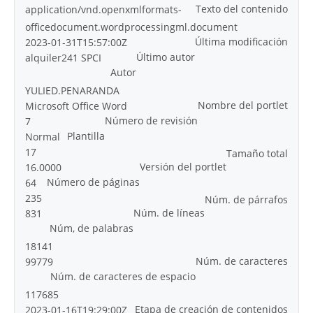
Texto del contenido
application/vnd.openxmlformats-
officedocument.wordprocessingml.document
Última modificación
2023-01-31T15:57:00Z
Último autor
alquiler241 SPCI
Autor
YULIED.PENARANDA
Nombre del portlet
Microsoft Office Word
Número de revisión
7
Plantilla
Normal
17
Tamaño total
Versión del portlet
16.0000
Número de páginas
64
235
Núm. de párrafos
Núm. de líneas
831
Núm, de palabras
18141
Núm. de caracteres
99779
Núm. de caracteres de espacio
117685
Etapa de creación de contenidos
2023-01-16T19:29:00Z