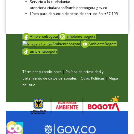
Servicio a la ciudadanía:
atencionalciudadano@ambientebogota.gov.co
Línea para denuncia de actos de corrupción: +57 195
AmbienteBogota
ambiente_bogota
Ambientebogota
AmbienteBogota
ambientebogota
Términos y condiciones
|
Política de privacidad y
tratamiento de datos personales
|
Otras Políticas
|
Mapa
del sitio