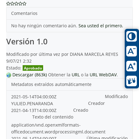
Comentarios
No hay ningún comentario aún.
Sea usted el primero.
Versión 1.0
Modificado por última vez por DIANA MARCELA REYES
9/07/21 2:32
Estado:
Aprobado
Descargar (863k)
Obtener la
URL
o la
URL WebDAV
.
Metadatos extraídos automáticamente
Modificado
2021-05-14T04:00:00Z
Creador
YULIED.PENARANDA
Creado
2021-04-13T14:00:00Z
Texto del contenido
application/vnd.openxmlformats-
officedocument.wordprocessingml.document
Última modificación
2021-05-14T04:00:00Z