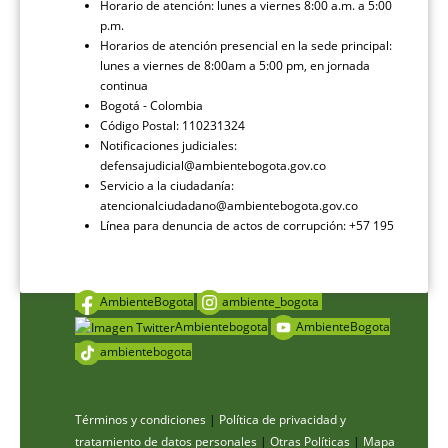
Horario de atención: lunes a viernes 8:00 a.m. a 5:00
p.m.
Horarios de atención presencial en la sede principal:
lunes a viernes de 8:00am a 5:00 pm, en jornada
continua
Bogotá - Colombia
Código Postal: 110231324
Notificaciones judiciales:
defensajudicial@ambientebogota.gov.co
Servicio a la ciudadanía:
atencionalciudadano@ambientebogota.gov.co
Línea para denuncia de actos de corrupción: +57 195
AmbienteBogota
ambiente_bogota
Ambientebogota
AmbienteBogota
ambientebogota
Términos y condiciones
|
Política de privacidad y
tratamiento de datos personales
|
Otras Políticas
|
Mapa