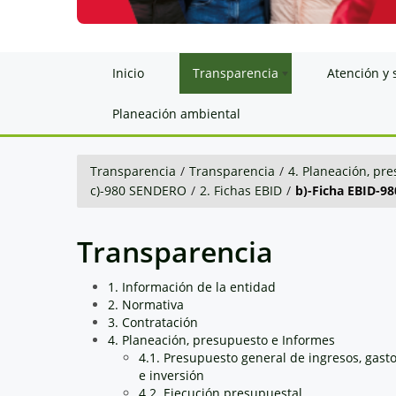
Inicio
Transparencia
Atención y 
Planeación ambiental
Transparencia
/
Transparencia
/
4. Planeación, pr
c)-980 SENDERO
/
2. Fichas EBID
/
b)-Ficha EBID-98
Transparencia
1. Información de la entidad
2. Normativa
3. Contratación
4. Planeación, presupuesto e Informes
4.1. Presupuesto general de ingresos, gast
e inversión
4.2. Ejecución presupuestal