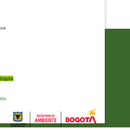
nua
bogota
itio