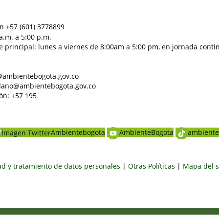
n +57 (601) 3778899
a.m. a 5:00 p.m.
e principal: lunes a viernes de 8:00am a 5:00 pm, en jornada conti
al@ambientebogota.gov.co
dadano@ambientebogota.gov.co
ón: +57 195
Ambientebogota
AmbienteBogota
ambiente
dad y tratamiento de datos personales
|
Otras Políticas
|
Mapa del s