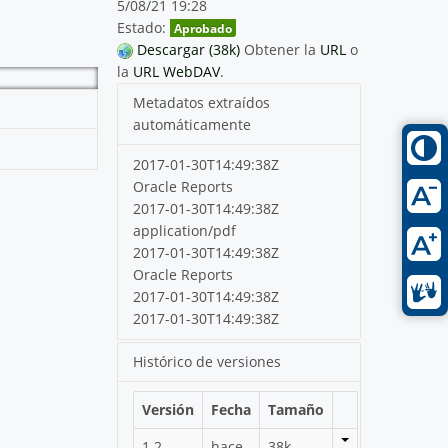
5/08/21 19:28
Estado:
Aprobado
Descargar (38k)
Obtener la
URL
o
la
URL WebDAV
.
Metadatos extraídos
automáticamente
2017-01-30T14:49:38Z
Oracle Reports
2017-01-30T14:49:38Z
application/pdf
2017-01-30T14:49:38Z
Oracle Reports
2017-01-30T14:49:38Z
2017-01-30T14:49:38Z
Histórico de versiones
Versión
Fecha
Tamaño
1.2
hace
38k