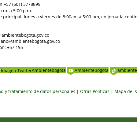
n +57 (601) 3778899
a.m. a 5:00 p.m.
e principal: lunes a viernes de 8:00am a 5:00 pm, en jornada conti
al@ambientebogota.gov.co
dadano@ambientebogota.gov.co
ón: +57 195
Ambientebogota
AmbienteBogota
ambiente
dad y tratamiento de datos personales
|
Otras Políticas
|
Mapa del s