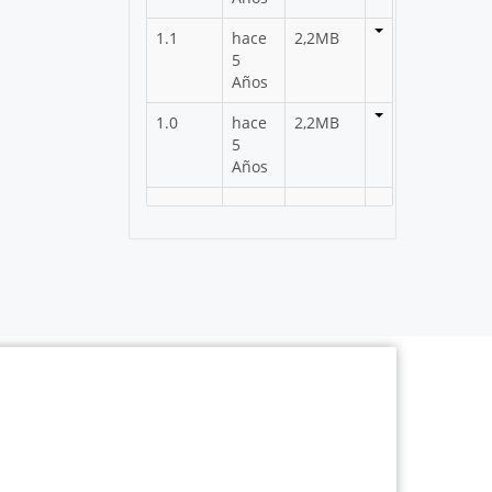
1.1
hace
2,2MB
5
Años
1.0
hace
2,2MB
5
Años