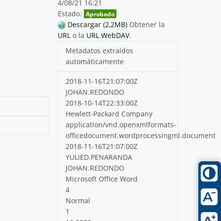
4/08/21 16:21
Estado:
Aprobado
Descargar (2,2MB)
Obtener la
URL
o la
URL WebDAV
.
Metadatos extraídos
automáticamente
2018-11-16T21:07:00Z
JOHAN.REDONDO
2018-10-14T22:33:00Z
Hewlett-Packard Company
application/vnd.openxmlformats-
officedocument.wordprocessingml.document
2018-11-16T21:07:00Z
YULIED.PENARANDA
JOHAN.REDONDO
Microsoft Office Word
4
Normal
1