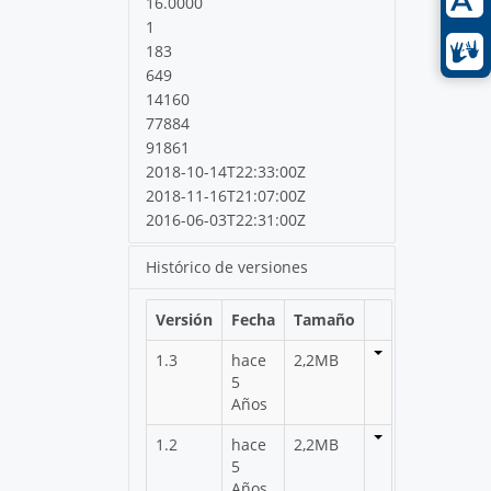
16.0000
1
183
649
14160
77884
91861
2018-10-14T22:33:00Z
2018-11-16T21:07:00Z
2016-06-03T22:31:00Z
Histórico de versiones
Versión
Fecha
Tamaño
1.3
hace
2,2MB
5
Años
1.2
hace
2,2MB
5
Años