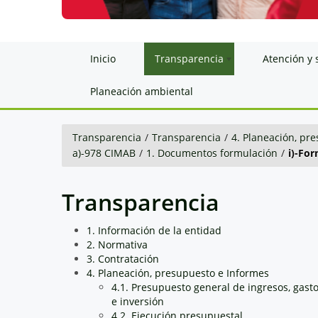
Inicio
Transparencia
Atención y 
Planeación ambiental
Transparencia
/
Transparencia
/
4. Planeación, pr
a)-978 CIMAB
/
1. Documentos formulación
/
i)-Fo
Transparencia
1. Información de la entidad
2. Normativa
3. Contratación
4. Planeación, presupuesto e Informes
4.1. Presupuesto general de ingresos, gast
e inversión
4.2. Ejecución presupuestal