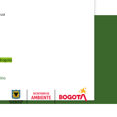
nua
bogota
itio