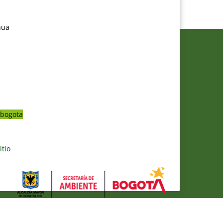
nua
bogota
itio