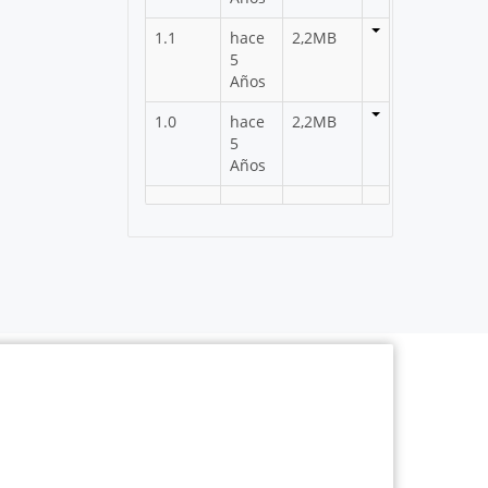
1.1
hace
2,2MB
5
Años
1.0
hace
2,2MB
5
Años