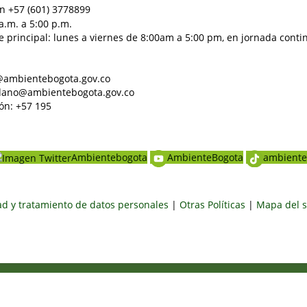
n +57 (601) 3778899
a.m. a 5:00 p.m.
e principal: lunes a viernes de 8:00am a 5:00 pm, en jornada conti
al@ambientebogota.gov.co
dadano@ambientebogota.gov.co
ón: +57 195
Ambientebogota
AmbienteBogota
ambiente
dad y tratamiento de datos personales
|
Otras Políticas
|
Mapa del s