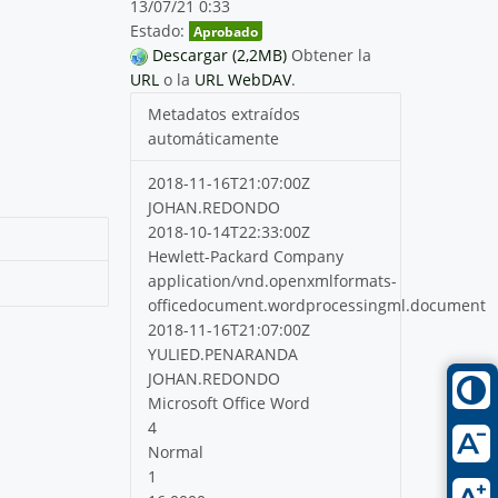
13/07/21 0:33
Estado:
Aprobado
Descargar (2,2MB)
Obtener la
URL
o la
URL WebDAV
.
Metadatos extraídos
automáticamente
2018-11-16T21:07:00Z
JOHAN.REDONDO
2018-10-14T22:33:00Z
Hewlett-Packard Company
application/vnd.openxmlformats-
officedocument.wordprocessingml.document
2018-11-16T21:07:00Z
YULIED.PENARANDA
JOHAN.REDONDO
Microsoft Office Word
4
Normal
1