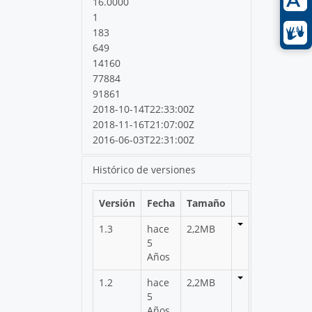
16.0000
1
183
649
14160
77884
91861
2018-10-14T22:33:00Z
2018-11-16T21:07:00Z
2016-06-03T22:31:00Z
Histórico de versiones
Versión
Fecha
Tamaño
1.3
hace
2,2MB
5
Años
1.2
hace
2,2MB
5
Años