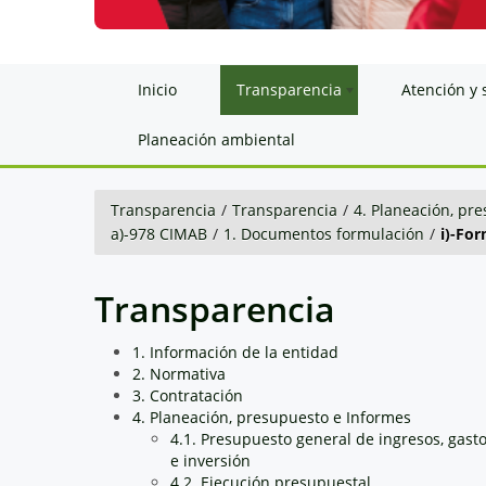
Inicio
Transparencia
Atención y 
Planeación ambiental
Transparencia
/
Transparencia
/
4. Planeación, pr
a)-978 CIMAB
/
1. Documentos formulación
/
i)-Fo
Transparencia
1. Información de la entidad
2. Normativa
3. Contratación
4. Planeación, presupuesto e Informes
4.1. Presupuesto general de ingresos, gast
e inversión
4.2. Ejecución presupuestal