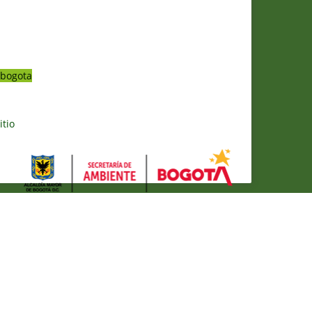
bogota
itio