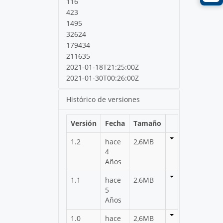
116
423
1495
32624
179434
211635
2021-01-18T21:25:00Z
2021-01-30T00:26:00Z
Histórico de versiones
Versión
Fecha
Tamaño
1.2
hace
2,6MB
4
Años
1.1
hace
2,6MB
5
Años
1.0
hace
2,6MB