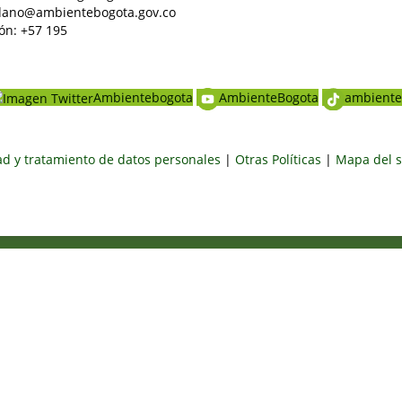
dadano@ambientebogota.gov.co
ón: +57 195
Ambientebogota
AmbienteBogota
ambiente
dad y tratamiento de datos personales
|
Otras Políticas
|
Mapa del s