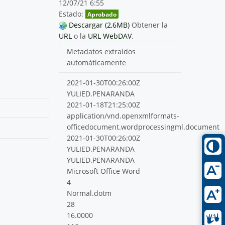
12/07/21 6:55
Estado:
Aprobado
Descargar (2,6MB)
Obtener la
URL
o la
URL WebDAV
.
Metadatos extraídos
automáticamente
2021-01-30T00:26:00Z
YULIED.PENARANDA
2021-01-18T21:25:00Z
application/vnd.openxmlformats-
officedocument.wordprocessingml.document
2021-01-30T00:26:00Z
YULIED.PENARANDA
YULIED.PENARANDA
Microsoft Office Word
4
Normal.dotm
28
16.0000