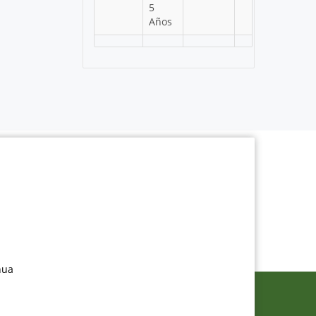
5
Años
nua