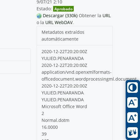
9/07/21 2:10
Estado:
Aprobado
Descargar (330k)
Obtener la
URL
o la
URL WebDAV
.
Metadatos extraídos
automáticamente
2020-12-22T20:20:00Z
YULIED.PENARANDA
2020-12-22T20:20:00Z
application/vnd.openxmlformats-
officedocument.wordprocessingml.document
2020-12-22T20:20:00Z
YULIED.PENARANDA
YULIED.PENARANDA
Microsoft Office Word
2
Normal.dotm
16.0000
39