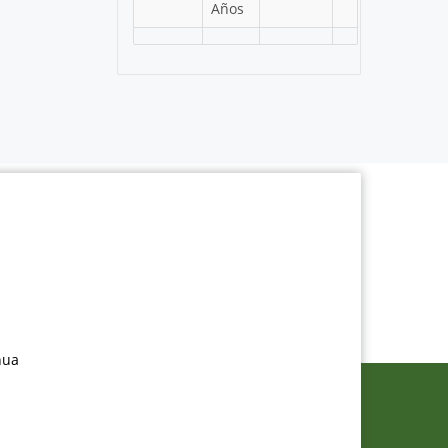
Años
nua