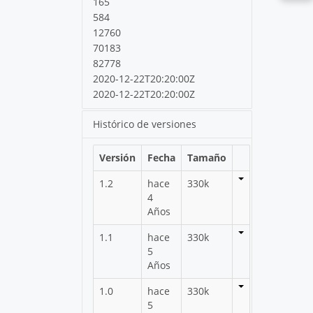
165
584
12760
70183
82778
2020-12-22T20:20:00Z
2020-12-22T20:20:00Z
Histórico de versiones
Versión
Fecha
Tamaño
1.2
hace
330k
4
Años
1.1
hace
330k
5
Años
1.0
hace
330k
5