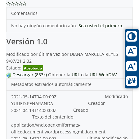
Comentarios
No hay ningún comentario aún.
Sea usted el primero.
Versión 1.0
Modificado por última vez por DIANA MARCELA REYES
9/07/21 2:32
Estado:
Aprobado
Descargar (863k)
Obtener la
URL
o la
URL WebDAV
.
Metadatos extraídos automáticamente
Modificado
2021-05-14T04:00:00Z
Creador
YULIED.PENARANDA
Creado
2021-04-13T14:00:00Z
Texto del contenido
application/vnd.openxmlformats-
officedocument.wordprocessingml.document
Última modificación
2021-05-14T04:00:00Z