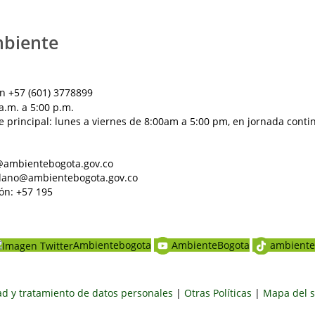
mbiente
n +57 (601) 3778899
a.m. a 5:00 p.m.
e principal: lunes a viernes de 8:00am a 5:00 pm, en jornada conti
al@ambientebogota.gov.co
dadano@ambientebogota.gov.co
ón: +57 195
Ambientebogota
AmbienteBogota
ambiente
dad y tratamiento de datos personales
|
Otras Políticas
|
Mapa del s