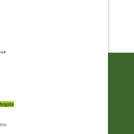
nua
bogota
itio