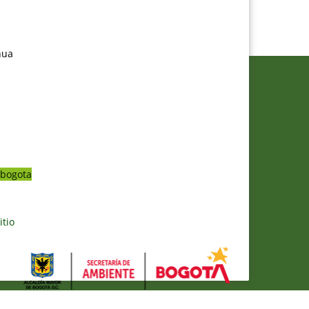
nua
bogota
itio