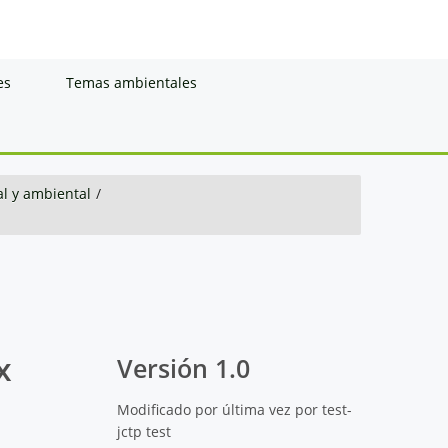
es
Temas ambientales
al y ambiental
/
x
Versión 1.0
Modificado por última vez por test-
jctp test