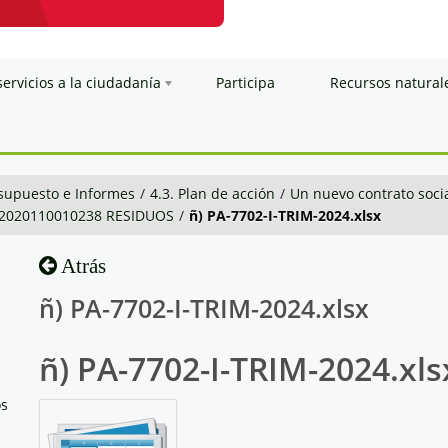
servicios a la ciudadanía
Participa
Recursos natural
esupuesto e Informes
/
4.3. Plan de acción
/
Un nuevo contrato soci
-2020110010238 RESIDUOS
/
ñ) PA-7702-I-TRIM-2024.xlsx
Atrás
ñ) PA-7702-I-TRIM-2024.xlsx
ñ) PA-7702-I-TRIM-2024.xls
os