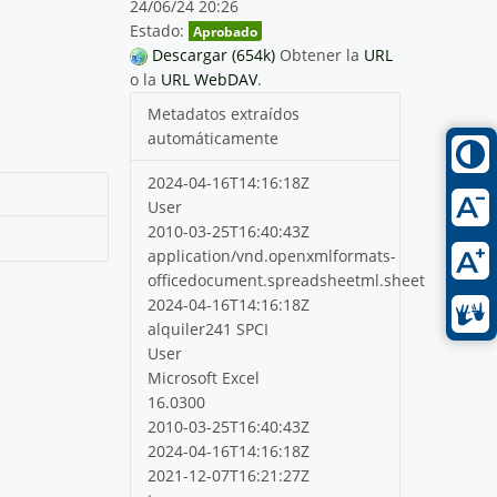
24/06/24 20:26
Estado:
Aprobado
Descargar (654k)
Obtener la
URL
o la
URL WebDAV
.
Metadatos extraídos
automáticamente
2024-04-16T14:16:18Z
User
2010-03-25T16:40:43Z
application/vnd.openxmlformats-
officedocument.spreadsheetml.sheet
2024-04-16T14:16:18Z
alquiler241 SPCI
User
Microsoft Excel
16.0300
2010-03-25T16:40:43Z
2024-04-16T14:16:18Z
2021-12-07T16:21:27Z