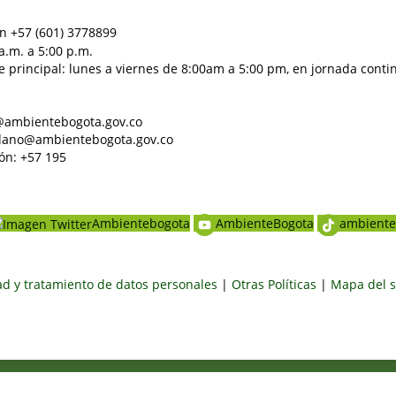
n +57 (601) 3778899
a.m. a 5:00 p.m.
e principal: lunes a viernes de 8:00am a 5:00 pm, en jornada conti
al@ambientebogota.gov.co
dadano@ambientebogota.gov.co
ón: +57 195
Ambientebogota
AmbienteBogota
ambiente
dad y tratamiento de datos personales
|
Otras Políticas
|
Mapa del s