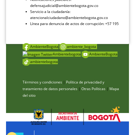
defensajudicial@ambientebogota.gov.co
Servicio a la ciudadanía:
atencionalciudadano@ambientebogota.gov.co
Línea para denuncia de actos de corrupción: +57 195
AmbienteBogota
ambiente_bogota
Ambientebogota
AmbienteBogota
ambientebogota
Términos y condiciones
|
Política de privacidad y
tratamiento de datos personales
|
Otras Políticas
|
Mapa
del sitio