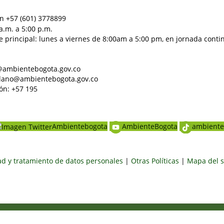
n +57 (601) 3778899
a.m. a 5:00 p.m.
e principal: lunes a viernes de 8:00am a 5:00 pm, en jornada conti
al@ambientebogota.gov.co
dadano@ambientebogota.gov.co
ón: +57 195
Ambientebogota
AmbienteBogota
ambiente
dad y tratamiento de datos personales
|
Otras Políticas
|
Mapa del s