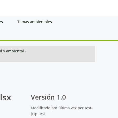
es
Temas ambientales
al y ambiental
/
lsx
Versión 1.0
Modificado por última vez por test-
jctp test