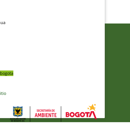
nua
bogota
itio