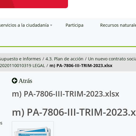
servicios a la ciudadanía
Participa
Recursos natural
esupuesto e Informes
/
4.3. Plan de acción
/
Un nuevo contrato soci
-2020110010319 LEGAL
/
m) PA-7806-III-TRIM-2023.xlsx
Atrás
m) PA-7806-III-TRIM-2023.xlsx
m) PA-7806-III-TRIM-2023.x
os