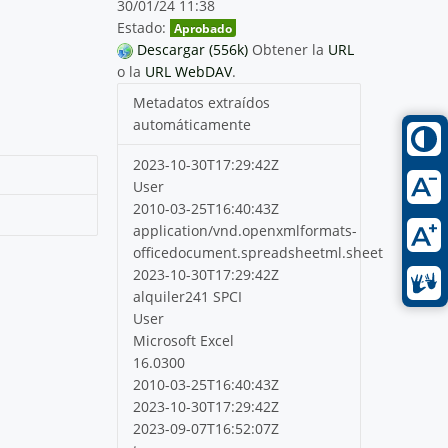
30/01/24 11:38
Estado:
Aprobado
Descargar (556k)
Obtener la
URL
o la
URL WebDAV
.
Metadatos extraídos
automáticamente
2023-10-30T17:29:42Z
User
2010-03-25T16:40:43Z
application/vnd.openxmlformats-
officedocument.spreadsheetml.sheet
2023-10-30T17:29:42Z
alquiler241 SPCI
User
Microsoft Excel
16.0300
2010-03-25T16:40:43Z
2023-10-30T17:29:42Z
2023-09-07T16:52:07Z