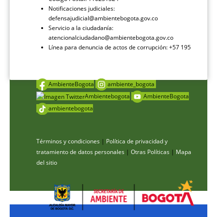
Notificaciones judiciales:
defensajudicial@ambientebogota.gov.co
Servicio a la ciudadanía:
atencionalciudadano@ambientebogota.gov.co
Línea para denuncia de actos de corrupción: +57 195
AmbienteBogota
ambiente_bogota
Ambientebogota
AmbienteBogota
ambientebogota
Términos y condiciones
|
Política de privacidad y
tratamiento de datos personales
|
Otras Políticas
|
Mapa
del sitio