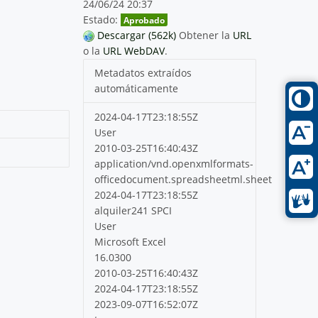
24/06/24 20:37
Estado:
Aprobado
Descargar (562k)
Obtener la
URL
o la
URL WebDAV
.
Metadatos extraídos
automáticamente
2024-04-17T23:18:55Z
User
2010-03-25T16:40:43Z
application/vnd.openxmlformats-
officedocument.spreadsheetml.sheet
2024-04-17T23:18:55Z
alquiler241 SPCI
User
Microsoft Excel
16.0300
2010-03-25T16:40:43Z
2024-04-17T23:18:55Z
2023-09-07T16:52:07Z