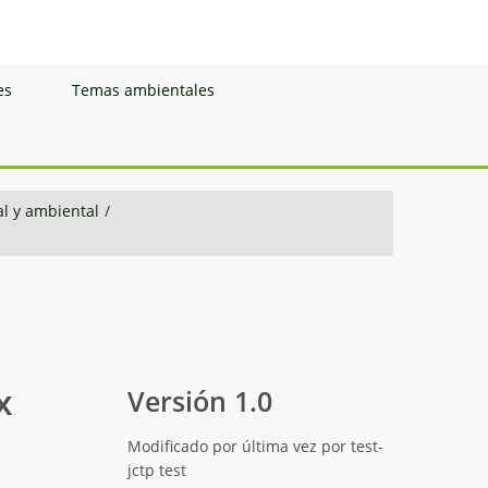
es
Temas ambientales
al y ambiental
/
x
Versión 1.0
Modificado por última vez por test-
jctp test