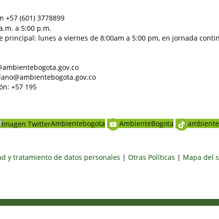
n +57 (601) 3778899
a.m. a 5:00 p.m.
e principal: lunes a viernes de 8:00am a 5:00 pm, en jornada conti
al@ambientebogota.gov.co
dadano@ambientebogota.gov.co
ón: +57 195
Ambientebogota
AmbienteBogota
ambiente
dad y tratamiento de datos personales
|
Otras Políticas
|
Mapa del s