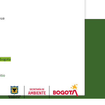
nua
bogota
itio