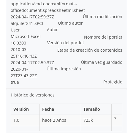
application/vnd.openxmlformats-
officedocument.spreadsheetml.sheet
Última modificación
2024-04-17T02:59:37Z
Último autor
alquiler241 SPCI
Autor
User
Microsoft Excel
Nombre del portlet
Versión del portlet
16.0300
2010-03-
Etapa de creación de contenidos
25T16:40:43Z
Última vez guardado
2024-04-17T02:59:37Z
Última impresión
2020-01-
27T23:43:22Z
Protegido
true
Histórico de versiones
Versión
Fecha
Tamaño
1.0
hace 2 Años
723k