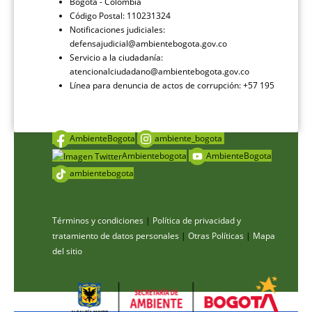
Bogotá - Colombia
Código Postal: 110231324
Notificaciones judiciales:
defensajudicial@ambientebogota.gov.co
Servicio a la ciudadanía:
atencionalciudadano@ambientebogota.gov.co
Línea para denuncia de actos de corrupción: +57 195
AmbienteBogota
ambiente_bogota
Ambientebogota
AmbienteBogota
ambientebogota
Términos y condiciones
|
Política de privacidad y
tratamiento de datos personales
|
Otras Políticas
|
Mapa
del sitio