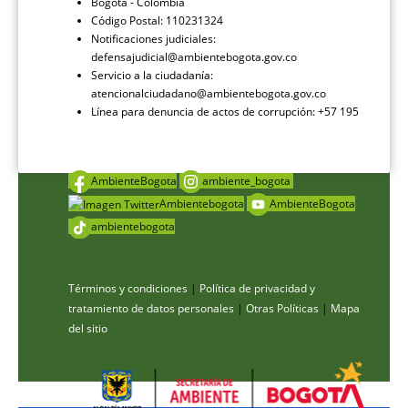
Bogotá - Colombia
Código Postal: 110231324
Notificaciones judiciales:
defensajudicial@ambientebogota.gov.co
Servicio a la ciudadanía:
atencionalciudadano@ambientebogota.gov.co
Línea para denuncia de actos de corrupción: +57 195
AmbienteBogota
ambiente_bogota
Ambientebogota
AmbienteBogota
ambientebogota
Términos y condiciones
|
Política de privacidad y
tratamiento de datos personales
|
Otras Políticas
|
Mapa
del sitio