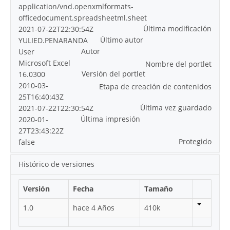
application/vnd.openxmlformats-
officedocument.spreadsheetml.sheet
Última modificación
2021-07-22T22:30:54Z
Último autor
YULIED.PENARANDA
Autor
User
Microsoft Excel
Nombre del portlet
Versión del portlet
16.0300
2010-03-
Etapa de creación de contenidos
25T16:40:43Z
Última vez guardado
2021-07-22T22:30:54Z
Última impresión
2020-01-
27T23:43:22Z
Protegido
false
Histórico de versiones
Versión
Fecha
Tamaño
1.0
hace 4 Años
410k