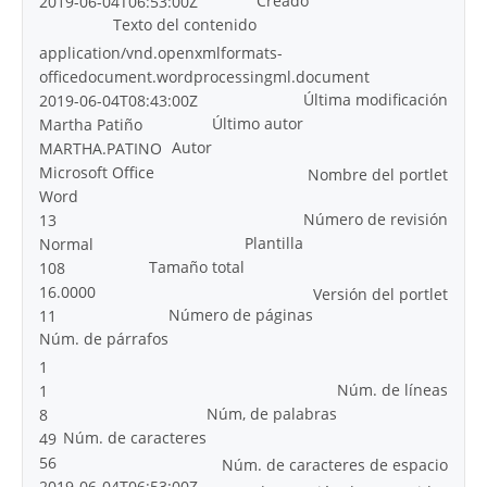
Creado
2019-06-04T06:53:00Z
Texto del contenido
application/vnd.openxmlformats-
officedocument.wordprocessingml.document
Última modificación
2019-06-04T08:43:00Z
Último autor
Martha Patiño
Autor
MARTHA.PATINO
Microsoft Office
Nombre del portlet
Word
Número de revisión
13
Plantilla
Normal
Tamaño total
108
16.0000
Versión del portlet
Número de páginas
11
Núm. de párrafos
1
Núm. de líneas
1
Núm, de palabras
8
Núm. de caracteres
49
56
Núm. de caracteres de espacio
2019-06-04T06:53:00Z