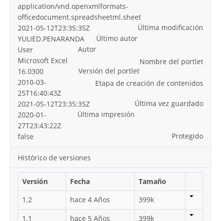
application/vnd.openxmlformats-
officedocument.spreadsheetml.sheet
Última modificación
2021-05-12T23:35:35Z
Último autor
YULIED.PENARANDA
Autor
User
Microsoft Excel
Nombre del portlet
Versión del portlet
16.0300
2010-03-
Etapa de creación de contenidos
25T16:40:43Z
Última vez guardado
2021-05-12T23:35:35Z
Última impresión
2020-01-
27T23:43:22Z
Protegido
false
Histórico de versiones
Versión
Fecha
Tamaño
1.2
hace 4 Años
399k
1.1
hace 5 Años
399k