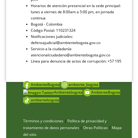
Horarios de atención presencial en la sede principal:
lunes a viernes de 8:00am a 5:00 pm, en jornada
continua
Bogotá - Colombia
Código Postal: 110231324
Notificaciones judiciales:
defensajudicial@ambientebogota.gov.co
Servicio a la ciudadanía:
atencionalciudadano@ambientebogota.gov.co
Línea para denuncia de actos de corrupción: +57 195
AmbienteBogota
ambiente_bogota
Ambientebogota
AmbienteBogota
ambientebogota
Términos y condiciones
|
Política de privacidad y
tratamiento de datos personales
|
Otras Políticas
|
Mapa
del sitio