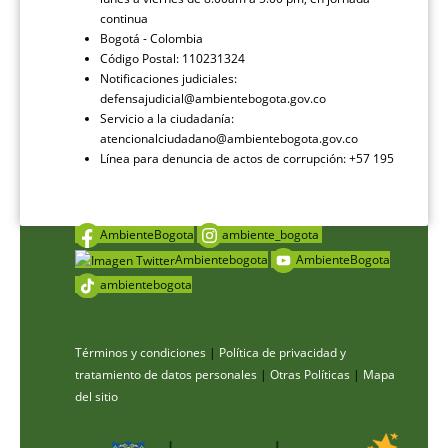
continua
Bogotá - Colombia
Código Postal: 110231324
Notificaciones judiciales:
defensajudicial@ambientebogota.gov.co
Servicio a la ciudadanía:
atencionalciudadano@ambientebogota.gov.co
Línea para denuncia de actos de corrupción: +57 195
AmbienteBogota
ambiente_bogota
Ambientebogota
AmbienteBogota
ambientebogota
Términos y condiciones
|
Política de privacidad y
tratamiento de datos personales
|
Otras Políticas
|
Mapa
del sitio