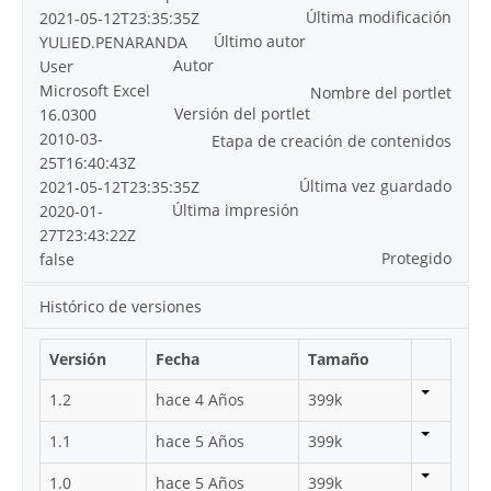
Última modificación
2021-05-12T23:35:35Z
Último autor
YULIED.PENARANDA
Autor
User
Microsoft Excel
Nombre del portlet
Versión del portlet
16.0300
2010-03-
Etapa de creación de contenidos
25T16:40:43Z
Última vez guardado
2021-05-12T23:35:35Z
Última impresión
2020-01-
27T23:43:22Z
Protegido
false
Histórico de versiones
Versión
Fecha
Tamaño
1.2
hace 4 Años
399k
1.1
hace 5 Años
399k
1.0
hace 5 Años
399k