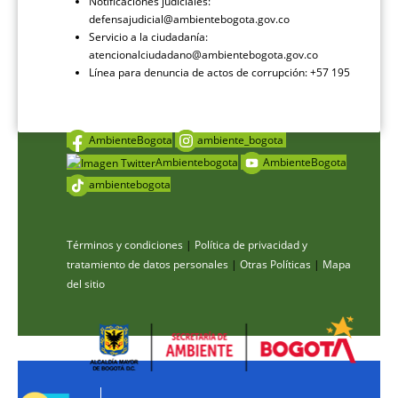
Notificaciones judiciales:
defensajudicial@ambientebogota.gov.co
Servicio a la ciudadanía:
atencionalciudadano@ambientebogota.gov.co
Línea para denuncia de actos de corrupción: +57 195
AmbienteBogota
ambiente_bogota
Ambientebogota
AmbienteBogota
ambientebogota
Términos y condiciones
|
Política de privacidad y
tratamiento de datos personales
|
Otras Políticas
|
Mapa
del sitio