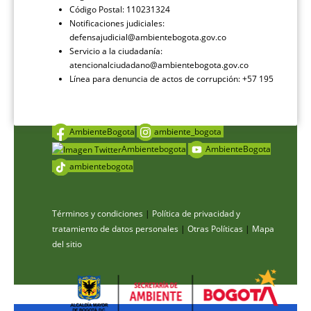
Código Postal: 110231324
Notificaciones judiciales:
defensajudicial@ambientebogota.gov.co
Servicio a la ciudadanía:
atencionalciudadano@ambientebogota.gov.co
Línea para denuncia de actos de corrupción: +57 195
AmbienteBogota
ambiente_bogota
Ambientebogota
AmbienteBogota
ambientebogota
Términos y condiciones
|
Política de privacidad y
tratamiento de datos personales
|
Otras Políticas
|
Mapa
del sitio