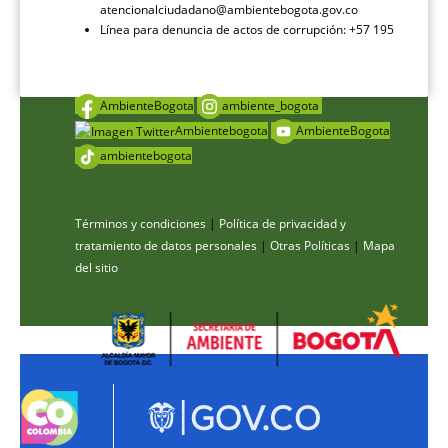
atencionalciudadano@ambientebogota.gov.co
Línea para denuncia de actos de corrupción: +57 195
AmbienteBogota
ambiente_bogota
Ambientebogota
AmbienteBogota
ambientebogota
Términos y condiciones
|
Política de privacidad y
tratamiento de datos personales
|
Otras Políticas
|
Mapa
del sitio