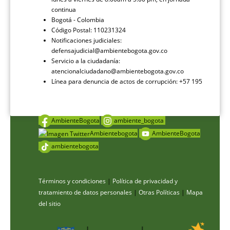
continua
Bogotá - Colombia
Código Postal: 110231324
Notificaciones judiciales:
defensajudicial@ambientebogota.gov.co
Servicio a la ciudadanía:
atencionalciudadano@ambientebogota.gov.co
Línea para denuncia de actos de corrupción: +57 195
AmbienteBogota
ambiente_bogota
Ambientebogota
AmbienteBogota
ambientebogota
Términos y condiciones
|
Política de privacidad y
tratamiento de datos personales
|
Otras Políticas
|
Mapa
del sitio