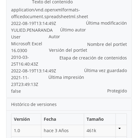
Texto del contenido
application/vnd.openxmlformats-
officedocument.spreadsheetml.sheet
Última modificación
2022-08-19T13:14:49Z
Último autor
YULIED.PENARANDA
Autor
User
Microsoft Excel
Nombre del portlet
Versión del portlet
16.0300
2010-03-
Etapa de creación de contenidos
25T16:40:43Z
Última vez guardado
2022-08-19T13:14:49Z
Última impresión
2021-11-
23T23:49:13Z
Protegido
false
Histórico de versiones
Versión
Fecha
Tamaño
1.0
hace 3 Años
461k