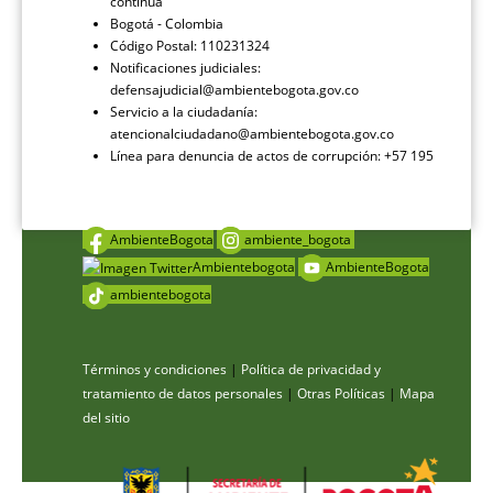
continua
Bogotá - Colombia
Código Postal: 110231324
Notificaciones judiciales:
defensajudicial@ambientebogota.gov.co
Servicio a la ciudadanía:
atencionalciudadano@ambientebogota.gov.co
Línea para denuncia de actos de corrupción: +57 195
AmbienteBogota
ambiente_bogota
Ambientebogota
AmbienteBogota
ambientebogota
Términos y condiciones
|
Política de privacidad y
tratamiento de datos personales
|
Otras Políticas
|
Mapa
del sitio