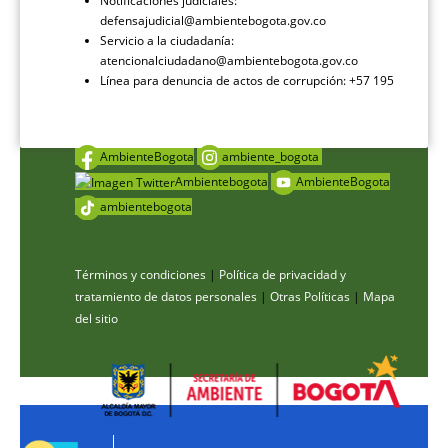
Notificaciones judiciales:
defensajudicial@ambientebogota.gov.co
Servicio a la ciudadanía:
atencionalciudadano@ambientebogota.gov.co
Línea para denuncia de actos de corrupción: +57 195
AmbienteBogota
ambiente_bogota
Ambientebogota
AmbienteBogota
ambientebogota
Términos y condiciones
|
Política de privacidad y
tratamiento de datos personales
|
Otras Políticas
|
Mapa
del sitio