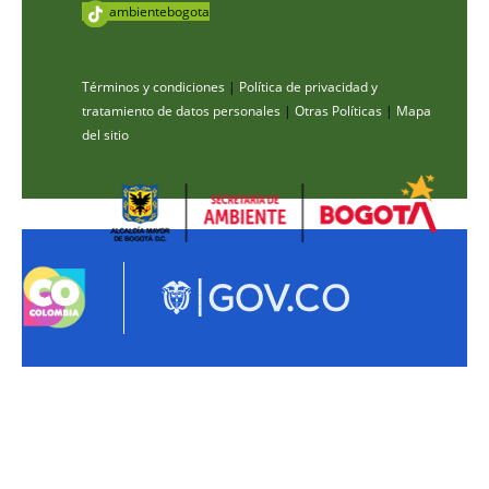
ambientebogota
Términos y condiciones
|
Política de privacidad y
tratamiento de datos personales
|
Otras Políticas
|
Mapa
del sitio