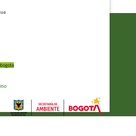
nua
bogota
itio