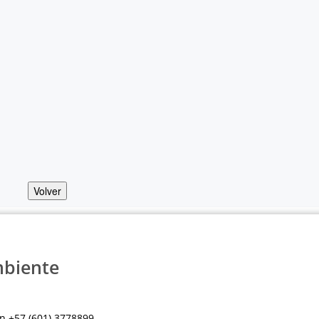
Volver
mbiente
n +57 (601) 3778899