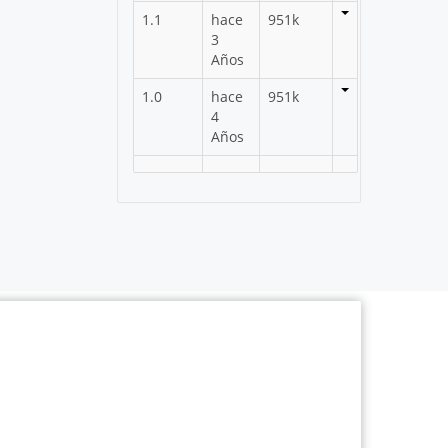
1.1
hace
951k
3
Años
1.0
hace
951k
4
Años