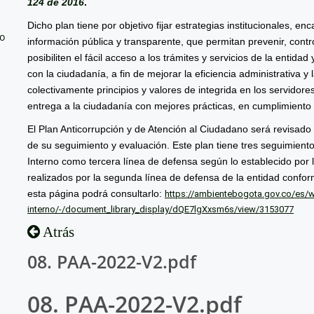
124 de 2016
.
Dicho plan tiene por objetivo fijar estrategias institucionales, e
no
información pública y transparente, que permitan prevenir, contro
posibiliten el fácil acceso a los trámites y servicios de la entida
con la ciudadanía, a fin de mejorar la eficiencia administrativa 
colectivamente principios y valores de integrida en los servidores
entrega a la ciudadanía con mejores prácticas, en cumplimiento d
El Plan Anticorrupción y de Atención al Ciudadano será revisado
de su seguimiento y evaluación. Este plan tiene tres seguimiento
Interno como tercera línea de defensa según lo establecido por l
realizados por la segunda línea de defensa de la entidad confo
esta página podrá consultarlo:
https://ambientebogota.gov.co/es/we
interno/-/document_library_display/dQE7lgXxsm6s/view/3153077
Atrás
08. PAA-2022-V2.pdf
08. PAA-2022-V2.pdf