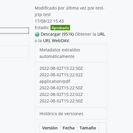
Modificado por última vez por test-
jctp test
17/08/22 15:43
Estado:
Aprobado
Descargar (951k)
Obtener la
URL
o la
URL WebDAV
.
Metadatos extraídos
automáticamente
2022-08-02T15:22:50Z
2022-08-02T15:22:02Z
application/pdf
2022-08-02T15:22:50Z
2022-08-02T15:22:02Z
2022-08-02T15:22:50Z
Histórico de versiones
Versión
Fecha
Tamaño