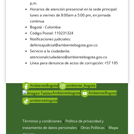
p.m.
Horarios de atención presencial en la sede principal:
lunes a viernes de 8:00am a 5:00 pm, en jornada
continua
Bogotá - Colombia
Código Postal: 110231324
Notificaciones judiciales:
defensajudicial@ambientebogota.gov.co
Servicio a la ciudadanía:
atencionalciudadano@ambientebogota.gov.co
Línea para denuncia de actos de corrupción: +57 195
AmbienteBogota
ambiente_bogota
Ambientebogota
AmbienteBogota
ambientebogota
Términos y condiciones
|
Política de privacidad y
tratamiento de datos personales
|
Otras Políticas
|
Mapa