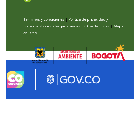
Términos y condiciones
|
Política de privacidad y
tratamiento de datos personales
|
Otras Políticas
|
Mapa
del sitio