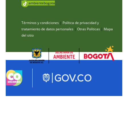
ambientebogota
Términos y condiciones
|
Política de privacidad y
tratamiento de datos personales
|
Otras Políticas
|
Mapa
del sitio