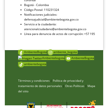
continua
Bogotá - Colombia
Código Postal: 110231324
Notificaciones judiciales:
defensajudicial@ambientebogota.gov.co
Servicio a la ciudadanía:
atencionalciudadano@ambientebogota.gov.co
Línea para denuncia de actos de corrupción: +57 195
AmbienteBogota
ambiente_bogota
Ambientebogota
AmbienteBogota
ambientebogota
Términos y condiciones
|
Política de privacidad y
tratamiento de datos personales
|
Otras Políticas
|
Mapa
del sitio