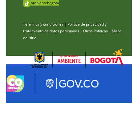
ambientebogota
Términos y condiciones
|
Política de privacidad y
tratamiento de datos personales
|
Otras Políticas
|
Mapa
del sitio