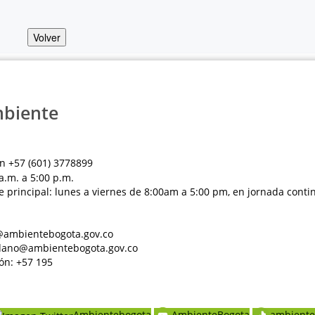
Volver
mbiente
n +57 (601) 3778899
a.m. a 5:00 p.m.
e principal: lunes a viernes de 8:00am a 5:00 pm, en jornada conti
al@ambientebogota.gov.co
dadano@ambientebogota.gov.co
ón: +57 195
Ambientebogota
AmbienteBogota
ambiente