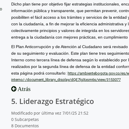
Dicho plan tiene por objetivo fijar estrategias institucionales, e
no
información pública y transparente, que permitan prevenir, contro
posibiliten el fácil acceso a los trámites y servicios de la entida
con la ciudadanía, a fin de mejorar la eficiencia administrativa 
colectivamente principios y valores de integrida en los servidores
entrega a la ciudadanía con mejores prácticas, en cumplimiento d
El Plan Anticorrupción y de Atención al Ciudadano será revisado
de su seguimiento y evaluación. Este plan tiene tres seguimiento
Interno como tercera línea de defensa según lo establecido por l
realizados por la segunda línea de defensa de la entidad confo
esta página podrá consultarlo:
https://ambientebogota.gov.co/es/we
interno/-/document_library_display/dQE7lgXxsm6s/view/3153077
Atrás
5. Liderazgo Estratégico
Modificado por última vez 7/01/25 21:52
0 Subcarpetas
8 Documentos