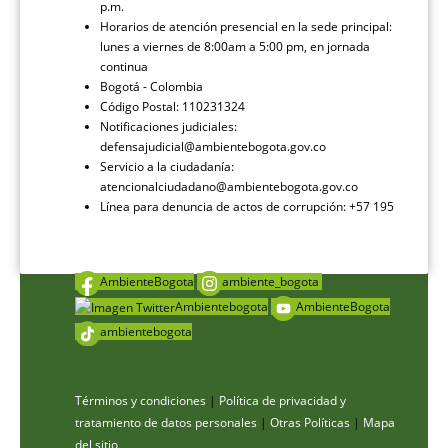
p.m.
Horarios de atención presencial en la sede principal:
lunes a viernes de 8:00am a 5:00 pm, en jornada
continua
Bogotá - Colombia
Código Postal: 110231324
Notificaciones judiciales:
defensajudicial@ambientebogota.gov.co
Servicio a la ciudadanía:
atencionalciudadano@ambientebogota.gov.co
Línea para denuncia de actos de corrupción: +57 195
AmbienteBogota
ambiente_bogota
Ambientebogota
AmbienteBogota
ambientebogota
Términos y condiciones
|
Política de privacidad y
tratamiento de datos personales
|
Otras Políticas
|
Mapa
del sitio