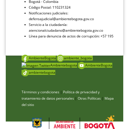
Bogotá - Colombia
Código Postal: 110231324
Notificaciones judiciales:
defensajudicial@ambientebogota.gov.co
Servicio a la ciudadanía:
atencionalciudadano@ambientebogota.gov.co
Línea para denuncia de actos de corrupción: +57 195
AmbienteBogota
ambiente_bogota
Ambientebogota
AmbienteBogota
ambientebogota
Términos y condiciones
|
Política de privacidad y
tratamiento de datos personales
|
Otras Políticas
|
Mapa
del sitio