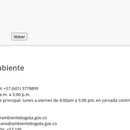
Volver
mbiente
n +57 (601) 3778899
a.m. a 5:00 p.m.
e principal: lunes a viernes de 8:00am a 5:00 pm, en jornada conti
al@ambientebogota.gov.co
dadano@ambientebogota.gov.co
ón: +57 195