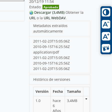
20/12/19 11:54
Estado:
Aprobado
Descargar (3,4MB)
Obtener la
URL
o la
URL WebDAV
.
Metadatos extraídos
automáticamente
2011-02-23T15:05:06Z
2010-09-15T16:25:56Z
application/pdf
2011-02-23T15:05:06Z
2010-09-15T16:25:56Z
2011-02-23T15:05:06Z
Histórico de versiones
Versión
Fecha
Tamaño
1.0
hace
3,4MB
6
Años