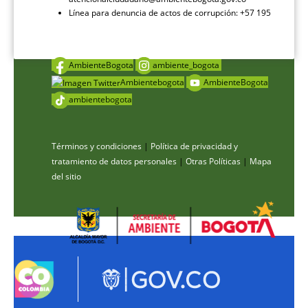
Línea para denuncia de actos de corrupción: +57 195
AmbienteBogota
ambiente_bogota
Ambientebogota
AmbienteBogota
ambientebogota
Términos y condiciones
|
Política de privacidad y
tratamiento de datos personales
|
Otras Políticas
|
Mapa
del sitio