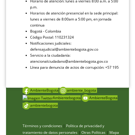
Horario de atención: lunes a viernes 8:00 a.m. a 5:00
p.m.
Horarios de atención presencial en la sede principal:
lunes a viernes de 8:00am a 5:00 pm, en jornada
continua
Bogotá - Colombia
Código Postal: 110231324
Notificaciones judiciales:
defensajudicial@ambientebogota.gov.co
Servicio a la ciudadanía:
atencionalciudadano@ambientebogota.gov.co
Línea para denuncia de actos de corrupción: +57 195
AmbienteBogota
ambiente_bogota
Ambientebogota
AmbienteBogota
ambientebogota
Términos y condiciones
|
Política de privacidad y
tratamiento de datos personales
|
Otras Políticas
|
Mapa