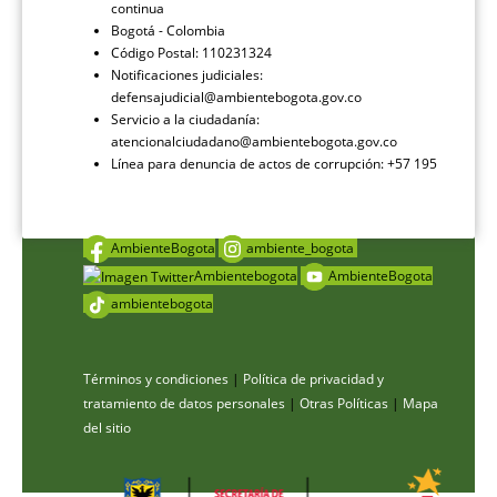
continua
Bogotá - Colombia
Código Postal: 110231324
Notificaciones judiciales:
defensajudicial@ambientebogota.gov.co
Servicio a la ciudadanía:
atencionalciudadano@ambientebogota.gov.co
Línea para denuncia de actos de corrupción: +57 195
AmbienteBogota
ambiente_bogota
Ambientebogota
AmbienteBogota
ambientebogota
Términos y condiciones
|
Política de privacidad y
tratamiento de datos personales
|
Otras Políticas
|
Mapa
del sitio